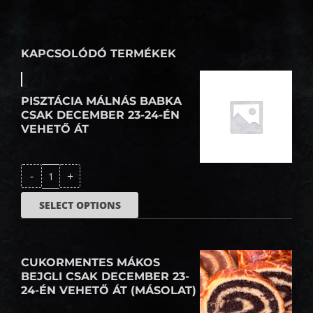
KAPCSOLÓDÓ TERMÉKEK
PISZTÁCIA MÁLNÁS BABKA
CSAK DECEMBER 23-24-ÉN
VEHETŐ ÁT
Pisztácia
-
+
málnás
babka
csak
SELECT OPTIONS
december
23-
24-
én
vehető
át
CUKORMENTES MÁKOS
mennyiség
BEJGLI CSAK DECEMBER 23-
24-ÉN VEHETŐ ÁT (MÁSOLAT)