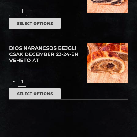
Cukormentes
-
+
mákos
bejgli
csak
SELECT OPTIONS
december
23-
24-
én
vehető
át
DIÓS NARANCSOS BEJGLI
(másolat)
mennyiség
CSAK DECEMBER 23-24-ÉN
VEHETŐ ÁT
Diós
-
+
narancsos
bejgli
csak
SELECT OPTIONS
december
23-
24-
én
vehető
át
mennyiség