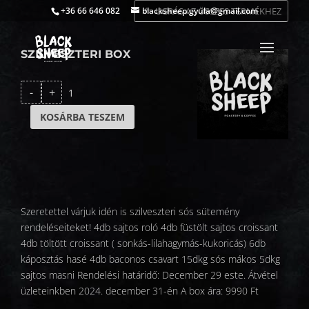
UGRÁS AZ ÖSSZES TERMÉKHEZ
+36 66 646 082
blacksheep.gyula@gmail.com
SZILVESZTERI BOX
Szilveszteri
-
+
box
mennyiség
KOSÁRBA TESZEM
Szeretettel várjuk idén is szilveszteri sós sütemény
rendeléseiteket! 4db sajtos roló 4db füstölt sajtos croissant
4db töltött croissant ( sonkás-lilahagymás-kukoricás) 6db
káposztás hasé 4db baconos csavart 15dkg sós mákos 5dkg
sajtos masni Rendelési határidő: December 29 este. Átvétel
üzleteinkben 2024. december 31-én A box ára: 9990 Ft